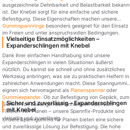
ausgezeichnete Dehnbarkeit und Belastbarkeit bekann
ist. Der Knebel sorgt für eine einfache und sichere
Befestigung. Diese Eigenschaften machen unsere
Gummispannringe
besonders geeignet für den Einsatz
im Freien und unter anspruchsvollen Bedingungen.
Vielseitige Einsatzmöglichkeiten –
Expanderschlingen mit Knebel
Dank ihrer einfachen Handhabung sind unsere
Expanderschlingen in vielen Situationen äußerst
nützlich. Du kannst sie schnell und ohne zusätzliches
Werkzeug anbringen, was sie zu praktischen Helfern in
zahlreichen Anwendungen macht. Diese Spanngummis
eignen sich hervorragend als
Planenspanner
oder
Gummiexpander
. Ob zur Befestigung von Gepäck, zum
Sicher und zuverlässig – Expanderschlingen
Sichern von Ladungen auf Anhängern oder zum
mit Knebel
Fixieren von Planen – unsere Spannfix-Produkte sind
vielseitig und zuverlässig.
Unsere Spanngummis für Planen bieten eine sichere
und zuverlässige Lösung zur Befestigung. Die hohe