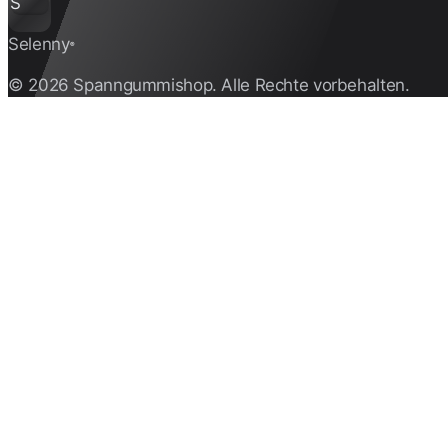
S
Selenny
®
© 2026 Spanngummishop. Alle Rechte vorbehalten.