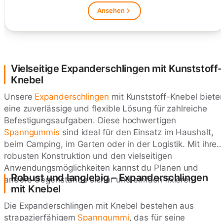
Ansehen
Vielseitige Expanderschlingen mit Kunststoff
Knebel
Unsere
Expanderschlingen
mit Kunststoff-Knebel biete
eine zuverlässige und flexible Lösung für zahlreiche
Befestigungsaufgaben. Diese hochwertigen
Spanngummis
sind ideal für den Einsatz im Haushalt,
beim Camping, im Garten oder in der Logistik. Mit ihrer
robusten Konstruktion und den vielseitigen
Anwendungsmöglichkeiten kannst du Planen und
Robust und langlebig – Expanderschlingen
andere Gegenstände sicher und einfach fixieren.
mit Knebel
Die Expanderschlingen mit Knebel bestehen aus
strapazierfähigem
Spanngummi
, das für seine