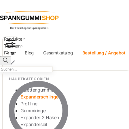
Expanderschlingen mit Kneb
Produkte
Themen
Firma
Blog
Gesamtkatalog
Bestellung / Angebot
Filter
HAUPTKATEGORIEN
Palettengummis
Expanderschlingen
Profiline
Gummiringe
Expander 2 Haken
Expanderseil