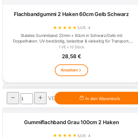
Flachbandgummi 2 Haken 60cm Gelb Schwarz
★
★
★
★
★
5,0/5 · 4
Stabiles Gummiband 22mm × 60cm in Schwarz/Gelb mit
Doppelhaken. UV-beständig, belastbar & vielseitig für Transport,
Camping und…
1 VE = 10 Stück
28,58 €
Ansehen
VE
In den Warenkorb
Gummiflachband Grau 100cm 2 Haken
★
★
★
★
★
5,0/5 · 4