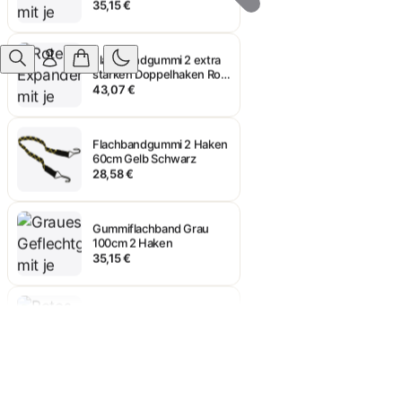
Flachbandgummi 2 extra
starken Doppelhaken Rot
150cm
43,07 €
Flachbandgummi 2 Haken
60cm Gelb Schwarz
28,58 €
Gummiflachband Grau
100cm 2 Haken
35,15 €
Flachbandgummi 2 extra
starken Doppelhaken Rot
150cm
43,07 €