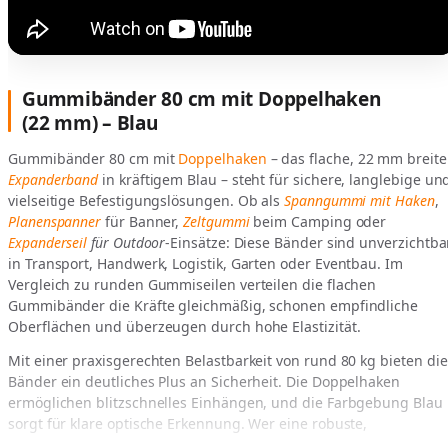
Gummibänder 80 cm mit Doppelhaken
(22 mm) – Blau
Gummibänder 80 cm mit
Doppelhaken
– das flache, 22 mm breite
Expanderband
in kräftigem Blau – steht für sichere, langlebige un
vielseitige Befestigungslösungen. Ob als
Spanngummi mit Haken
,
Planenspanner
für Banner,
Zeltgummi
beim Camping oder
Expanderseil
für Outdoor
-Einsätze: Diese Bänder sind unverzichtba
in Transport, Handwerk, Logistik, Garten oder Eventbau. Im
Vergleich zu runden Gummiseilen verteilen die flachen
Gummibänder die Kräfte gleichmäßig, schonen empfindliche
Oberflächen und überzeugen durch hohe Elastizität.
Mit einer praxisgerechten Belastbarkeit von rund 80 kg bieten die
Bänder ein deutliches Plus an Sicherheit. Die Doppelhaken
ermöglichen blitzschnelles Einhängen, und die Farbgebung Blau
sorgt für klare optische Erkennung. Wer eine robuste,