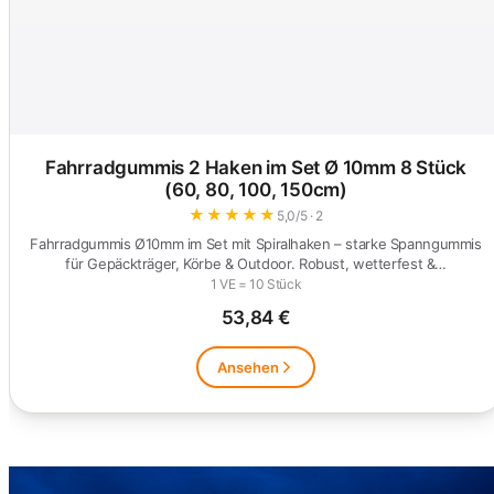
Fahrradgummis 2 Haken im Set Ø 10mm 8 Stück
(60, 80, 100, 150cm)
★
★
★
★
★
5,0/5 · 2
Fahrradgummis Ø10mm im Set mit Spiralhaken – starke Spanngummis
für Gepäckträger, Körbe & Outdoor. Robust, wetterfest &…
1 VE = 10 Stück
53,84 €
Ansehen