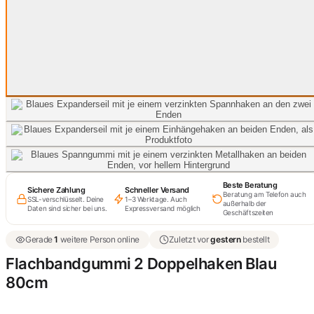
Beste Beratung
Sichere Zahlung
Schneller Versand
Beratung am Telefon auch
SSL-verschlüsselt. Deine
1–3 Werktage. Auch
außerhalb der
Daten sind sicher bei uns.
Expressversand möglich
Geschäftszeiten
Gerade
1
weitere Person online
Zuletzt vor
gestern
bestellt
Flachbandgummi 2 Doppelhaken Blau
80cm