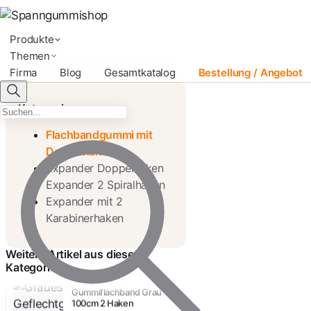
Produkte
Themen
Firma
Blog
Gesamtkatalog
Bestellung / Angebot
Kategorien
Flachbandgummi mit
Doppelhaken
Expander Doppelhaken
Expander 2 Spiralhaken
Expander mit 2
Karabinerhaken
Flachbandgummi 2 Haken
60cm Gelb Schwarz
28,58 €
Weitere Artikel aus dieser
Kategorie
Gummiflachband Grau
100cm 2 Haken
35,15 €