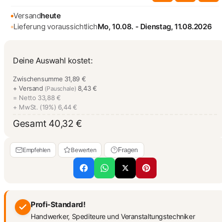
Versand
heute
Lieferung voraussichtlich
Mo, 10.08. - Dienstag, 11.08.2026
Deine Auswahl kostet:
Zwischensumme
31,89 €
+ Versand
8,43 €
(Pauschale)
= Netto
33,88 €
+ MwSt. (19%)
6,44 €
Gesamt
40,32 €
Empfehlen
Bewerten
Fragen
Profi-Standard!
Handwerker, Spediteure und Veranstaltungstechniker