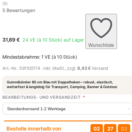
(5)
5 Bewertungen
31,89
€
24
VE (à 10 Stück) auf Lager
Wunschliste
Mindestabnahme: 1 VE
(à 10 Stück)
Art.-Nr.:
SW100174
· inkl. MwSt., zzgl.
8,43 €
Versand
Gummibänder 80 cm Blau mit Doppelhaken – robust, elastisch,
wetterfest & langlebig für Transport, Camping, Banner & Outdoor.
BEARBEITUNGS- UND VERSANDZEIT
*
Standardversand 1-2 Werktage
Bestelle innerhalb von
:
:
02
27
01