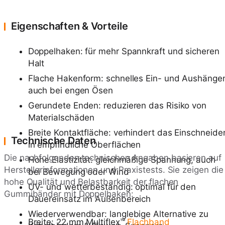
Eigenschaften & Vorteile
Doppelhaken: für mehr Spannkraft und sicheren
Halt
Flache Hakenform: schnelles Ein- und Aushänge
auch bei engen Ösen
Gerundete Enden: reduzieren das Risiko von
Materialschäden
Breite Kontaktfläche: verhindert das Einschneide
Technische Daten
in empfindliche Oberflächen
Die nachfolgenden technischen Angaben basieren auf
Hohe Elastizität: gleichmäßige Spannung, auch
Herstellerinformationen und Praxistests. Sie zeigen die
bei Bewegung oder Wind
hohe Qualität und Belastbarkeit der flachen
UV- und wetterbeständig: optimal für den
Gummibänder mit Doppelhaken:
Dauereinsatz im Außenbereich
Wiederverwendbar: langlebige Alternative zu
Breite: 22 mm Multiflex™
Flachband