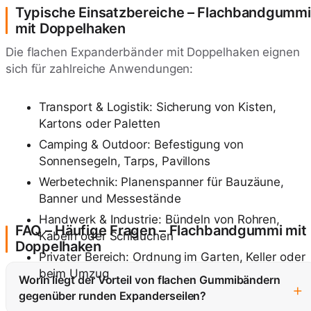
Typische Einsatzbereiche – Flachbandgummi
mit Doppelhaken
Die flachen Expanderbänder mit Doppelhaken eignen
sich für zahlreiche Anwendungen:
Transport & Logistik: Sicherung von Kisten,
Kartons oder Paletten
Camping & Outdoor: Befestigung von
Sonnensegeln, Tarps, Pavillons
Werbetechnik: Planenspanner für Bauzäune,
Banner und Messestände
Handwerk & Industrie: Bündeln von Rohren,
FAQ – Häufige Fragen – Flachbandgummi mit
Kabeln oder Schläuchen
Doppelhaken
Privater Bereich: Ordnung im Garten, Keller oder
beim Umzug
Worin liegt der Vorteil von flachen Gummibändern
+
gegenüber runden Expanderseilen?