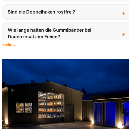
+
Sind die Doppelhaken rostfrei?
Wie lange halten die Gummibänder bei
+
Dauereinsatz im Freien?
mehr …
+
Kann ich die Gummibänder mehrfach verwenden?
+
Wie viel Dehnung ist möglich?
+
Welche Längen sind verfügbar?
Können die Bänder für Anhänger-Planen
+
verwendet werden?