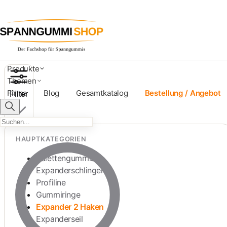
Flachbandgummi mit Doppe
Produkte
Themen
Firma
Blog
Gesamtkatalog
Bestellung / Angebot
Filter
HAUPTKATEGORIEN
Palettengummis
Expanderschlingen
Profiline
Gummiringe
Expander 2 Haken
Expanderseil