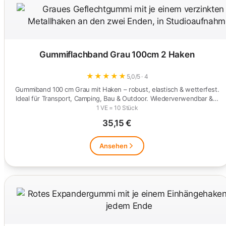
Gummiflachband Grau 100cm 2 Haken
★
★
★
★
★
5,0/5 · 4
Gummiband 100 cm Grau mit Haken – robust, elastisch & wetterfest.
Ideal für Transport, Camping, Bau & Outdoor. Wiederverwendbar &…
1 VE = 10 Stück
35,15 €
Ansehen