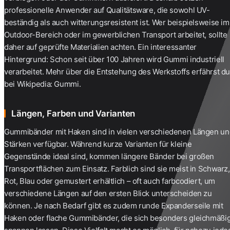
professionelle Anwender auf Qualitätsware, die sowohl UV-
beständig als auch witterungsresistent ist. Wer beispielsweise im
Outdoor-Bereich oder im gewerblichen Transport arbeitet, sollte
daher auf geprüfte Materialien achten. Ein interessanter
Hintergrund: Schon seit über 100 Jahren wird Gummi industriell
verarbeitet. Mehr über die Entstehung des Werkstoffs erfährst d
bei
Wikipedia: Gummi
.
Längen, Farben und Varianten
Gummibänder mit Haken sind in vielen verschiedenen Längen un
Stärken verfügbar. Während kurze Varianten für kleine
Gegenstände ideal sind, kommen längere Bänder bei großen
Transportflächen zum Einsatz. Farblich sind sie meist in Schwarz,
Rot, Blau oder gemustert erhältlich – oft auch farbcodiert, um
verschiedene Längen auf den ersten Blick unterscheiden zu
können. Je nach Bedarf gibt es zudem runde
Expanderseile
mit
Haken oder flache Gummibänder, die sich besonders gleichmäßi