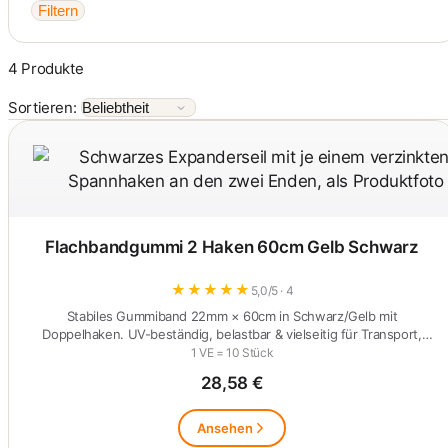
Filtern
4 Produkte
Sortieren:
Flachbandgummi 2 Haken 60cm Gelb Schwarz
★
★
★
★
★
5,0/5 · 4
Stabiles Gummiband 22mm × 60cm in Schwarz/Gelb mit
Doppelhaken. UV-beständig, belastbar & vielseitig für Transport,
Camping und…
1 VE = 10 Stück
28,58 €
Ansehen