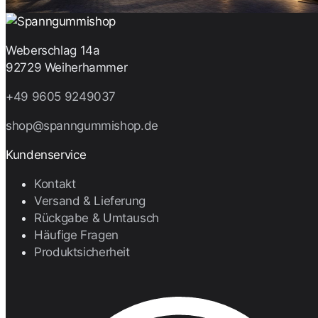
+
Gibt es Farbunterschiede?
Weberschlag 14a
+
Wie hoch ist die Belastbarkeit?
92729 Weiherhammer
+49 9605 9249037
Wie unterscheidet sich ein Gummiband mit
+
Doppelhaken von einem mit
Spiralhaken
?
shop@spanngummishop.de
Kundenservice
Kontakt
Versand & Lieferung
Rückgabe & Umtausch
Häufige Fragen
Produktsicherheit