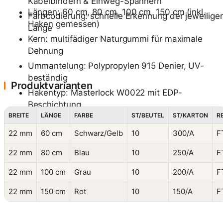
Kabelbindern & Einweg-Spannern
Längen: 60 cm, 80 cm, 100 cm, 150 cm (inkl.
Farbcodierung: schnelle Erkennung der jeweilige
Haken gemessen)
Länge
Kern: multifädiger Naturgummi für maximale
Dehnung
Ummantelung: Polypropylen 915 Denier, UV-
beständig
Produktvarianten
Hakentyp: Masterlock W0022 mit EDP-
Beschichtung
BREITE
LÄNGE
FARBE
ST/BEUTEL
ST/KARTON
R
Dehnbereich: 20 % bis 50 % der Nennlänge
22 mm
60 cm
Schwarz/Gelb
10
300/A
F
Belastbarkeit: geprüft bis 80 kg
Geprüft mit 800 N vor dem Bruch
22 mm
80 cm
Blau
10
250/A
F
22 mm
100 cm
Grau
10
200/A
F
22 mm
150 cm
Rot
10
150/A
F