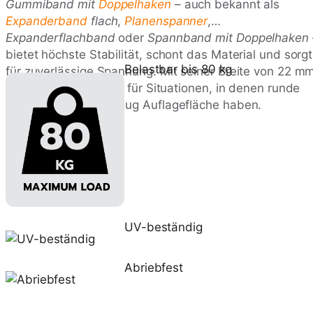
Gummiband mit
Doppelhaken
– auch bekannt als
Expanderband
flach
,
Planenspanner
,
Expanderflachband
oder
Spannband mit Doppelhaken
bietet höchste Stabilität, schont das Material und sorgt
Belastbar bis 80 kg
für zuverlässige Spannung. Mit seiner Breite von 22 m
ist es die ideale Wahl für Situationen, in denen runde
Gummiseile
nicht genug Auflagefläche haben.
UV-beständig
Abriebfest