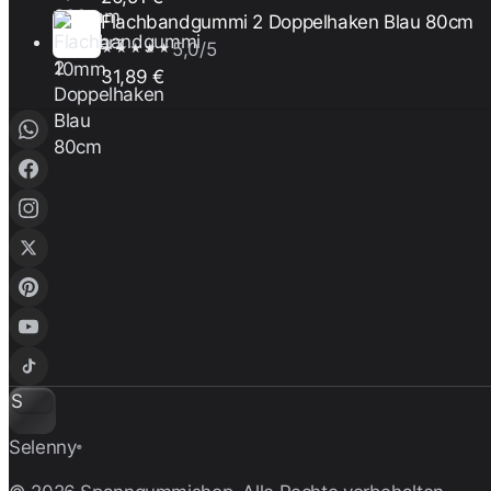
Flachbandgummi 2 Doppelhaken Blau 80cm
5,0/5
★★★★★
31,89 €
S
Selenny
®