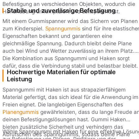
Befestigung an verschiedenen Objekten, wodurch die
Stabile und zuverlässige Befestigung
Handhabung unkompliziert und zeitsparend ist.
Mit einem Gummispanner wird das Sichern von Planen
zum Kinderspiel.
Spanngummis
sind für ihre elastische
Eigenschaften bekannt und garantieren eine
gleichmäßige Spannung. Dadurch bleibt deine Plane
auch bei Wind und Wetter zuverlässig an ihrem Platz.
Die Kombination aus Spanngummi und Haken sorgt
dafür, dass die Verbindung stabil und belastbar bleibt.
Hochwertige Materialien für optimale
Leistung
Spanngummi mit Haken ist aus strapazierfähigem
Material gefertigt, das sich ideal für die Anwendung im
Freien eignet. Die langlebigen Eigenschaften des
Planengummis
gewährleisten, dass du lange Freude a
deinen Befestigungslösungen hast. Gummi Haken
bieten zusätzliche Sicherheit und verhindern das
Wähle Spanngummi mit Haken für eine effektive Lösun
Abrutschen des Spanngummis, sodass deine Pläne