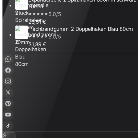
10mm
5,0/5
★★★★★
26,51 €
Flachbandgummi 2 Doppelhaken Blau 80cm
5,0/5
★★★★★
31,89 €
S