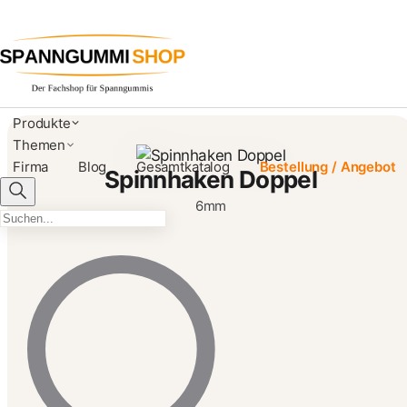
Spinnhaken - Doppelhaken
Produkte
Themen
Firma
Blog
Gesamtkatalog
Bestellung / Angebot
Spinnhaken Doppel
6mm