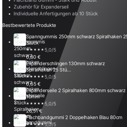
Zubehör für Expanderseil
Individuelle Anfertigungen ab 10 Stück
Bestbewertete Produkte
Spanngummis 250mm schwarz Spiralhaken 2
Stück
5,0/5
★★★★★
0,80 €
Expanderschlingen 130mm schwarz
Spiralhaken 25 Stü...
5,0/5
★★★★★
0,65 €
Expanderseile 2 Spiralhaken 800mm schwarz
10mm
5,0/5
★★★★★
26,51 €
Flachbandgummi 2 Doppelhaken Blau 80cm
5,0/5
★★★★★