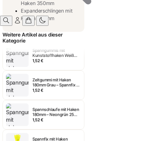
Haken 350mm
Expanderschlingen mit
Spanngummi 180mm
Haken 500mm
schwarz Kunststoffhaken
25 Stück
1,52 €
Weitere Artikel aus dieser
Kategorie
Spanngummis mit
Kunststoffhaken Weiß
180mm 25 Stück
1,52 €
Zeltgummi mit Haken
180mm Grau – Spannfix 25
Stück
1,52 €
Spannschlaufe mit Haken
180mm – Neongrün 25
Stück
1,52 €
Spannfix mit Haken
180mm Expander