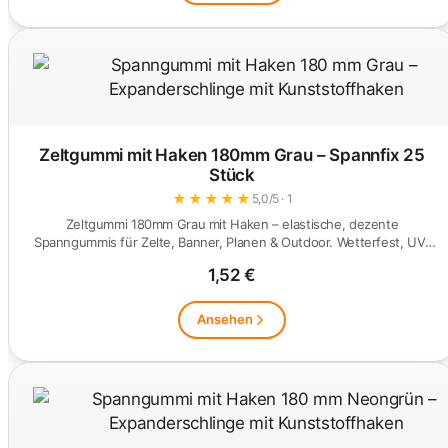
Zeltgummi mit Haken 180mm Grau – Spannfix 25
Stück
★
★
★
★
★
5,0/5 · 1
Zeltgummi 180mm Grau mit Haken – elastische, dezente
Spanngummis für Zelte, Banner, Planen & Outdoor. Wetterfest, UV-
beständig &…
1,52 €
Ansehen