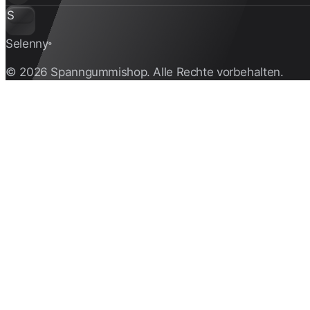
S
Selenny
®
© 2026 Spanngummishop. Alle Rechte vorbehalten.