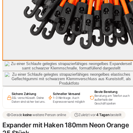
Beste Beratung
Sichere Zahlung
Schneller Versand
Beratung am Telefon auch
SSL-verschlüsselt. Deine
1–3 Werktage. Auch
außerhalb der
Daten sind sicher bei uns.
Expressversand möglich
Geschäftszeiten
Gerade
keine
weitere Person online
Zuletzt vor
4 Tagen
bestellt
Expander mit Haken 180mm Neon Orange