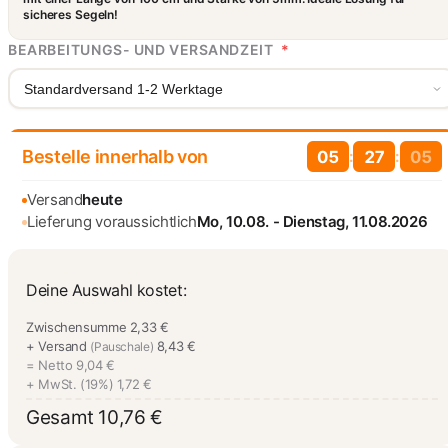
sicheres Segeln!
BEARBEITUNGS- UND VERSANDZEIT
*
Standardversand 1-2 Werktage
Bestelle innerhalb von
:
:
05
27
03
Versand
heute
Lieferung voraussichtlich
Mo, 10.08. - Dienstag, 11.08.2026
Deine Auswahl kostet:
Zwischensumme
2,33 €
+ Versand
8,43 €
(Pauschale)
= Netto
9,04 €
+ MwSt. (19%)
1,72 €
Gesamt
10,76 €