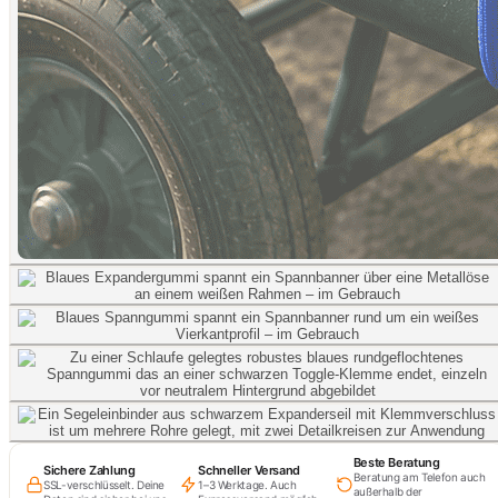
Beste Beratung
Sichere Zahlung
Schneller Versand
Beratung am Telefon auch
SSL-verschlüsselt. Deine
1–3 Werktage. Auch
außerhalb der