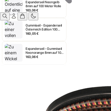
8mm auf 100 Meter Rolle
163,06 €
Gummiseil - Expanderseil
Österreich Edition 100
Meter auf Rolle Ø 8mm
160,05 €
Expanderseil - Gummiseil
Neonorange 8mm auf 100
Meter Rolle
163,06 €
Expander-Seil - Gummi-
Seil Neongrün 8mm auf
100 Meter Rolle
163,06 €
Expanderseil Neongelb
8mm auf 100 Meter Rolle
163,06 €