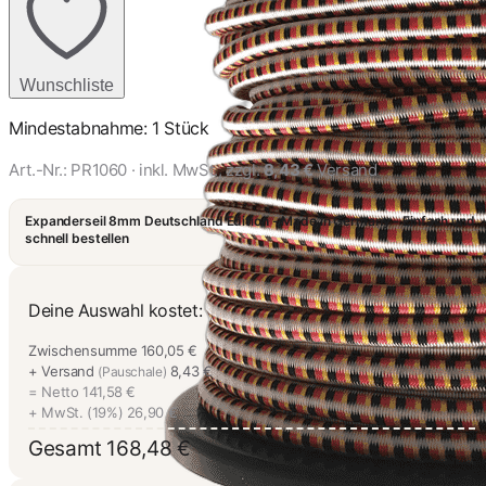
Wunschliste
Mindestabnahme: 1 Stück
Art.-Nr.:
PR1060
· inkl. MwSt., zzgl.
8,43 €
Versand
Expanderseil 8mm Deutschland Edition - Made in Germany - Einfach und
schnell bestellen
Deine Auswahl kostet:
Zwischensumme
160,05 €
+ Versand
8,43 €
(Pauschale)
= Netto
141,58 €
+ MwSt. (19%)
26,90 €
Gesamt
168,48 €