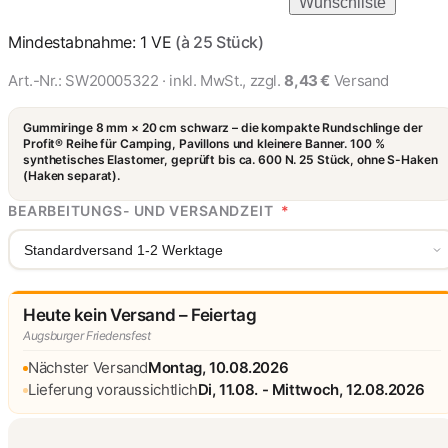
Wunschliste
Mindestabnahme: 1 VE
(à 25 Stück)
Art.-Nr.:
SW20005322
· inkl. MwSt., zzgl.
8,43 €
Versand
Gummiringe 8 mm × 20 cm schwarz – die kompakte Rundschlinge der
Profit® Reihe für Camping, Pavillons und kleinere Banner. 100 %
synthetisches Elastomer, geprüft bis ca. 600 N. 25 Stück, ohne S-Haken
(Haken separat).
BEARBEITUNGS- UND VERSANDZEIT
*
Standardversand 1-2 Werktage
Heute kein Versand – Feiertag
Augsburger Friedensfest
Nächster Versand
Montag, 10.08.2026
Lieferung voraussichtlich
Di, 11.08. - Mittwoch, 12.08.2026