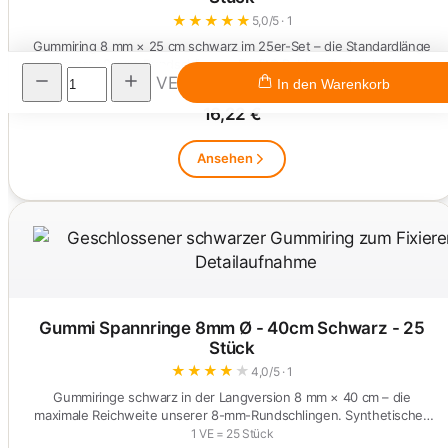
★
★
★
★
★
5,0/5 · 1
Gummiring 8 mm × 25 cm schwarz im 25er-Set – die Standardlänge
unserer 8-mm-Rundschlingen. Profit® Rubber Technology,…
VE
1 VE = 25 Stück
In den Warenkorb
16,22 €
Ansehen
Gummi Spannringe 8mm Ø - 40cm Schwarz - 25
Stück
★
★
★
★
★
4,0/5 · 1
Gummiringe schwarz in der Langversion 8 mm × 40 cm – die
maximale Reichweite unserer 8-mm-Rundschlingen. Synthetisches
Elastomer,…
1 VE = 25 Stück