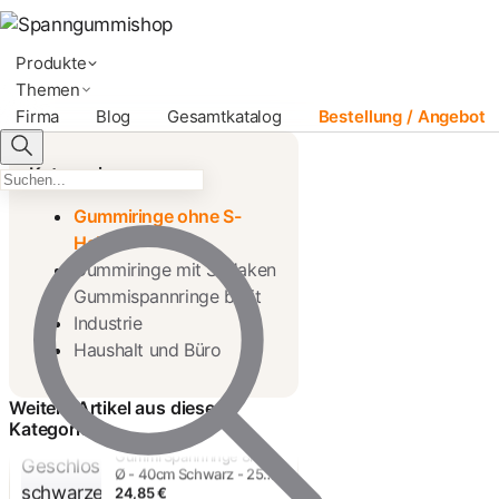
Produkte
Themen
Firma
Blog
Gesamtkatalog
Bestellung / Angebot
Kategorien
Gummiringe ohne S-
Haken
Gummiringe mit S-Haken
Gummispannringe breit
Industrie
Gummispannring 8mm Ø -
25cm Schwarz - 25 Stück
Haushalt und Büro
16,22 €
Weitere Artikel aus dieser
Kategorie
Gummi Spannringe 8mm
Ø - 40cm Schwarz - 25
Stück
24,85 €