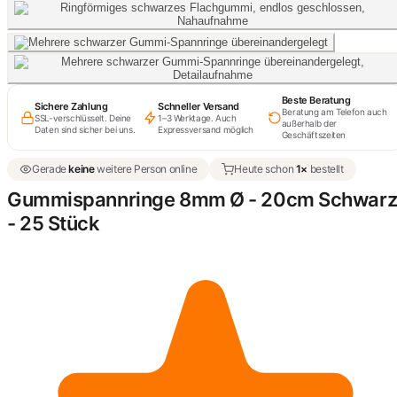
Beste Beratung
Sichere Zahlung
Schneller Versand
Beratung am Telefon auch
SSL-verschlüsselt. Deine
1–3 Werktage. Auch
außerhalb der
Daten sind sicher bei uns.
Expressversand möglich
Geschäftszeiten
Gerade
keine
weitere Person online
Heute schon
1×
bestellt
Gummispannringe 8mm Ø - 20cm Schwar
- 25 Stück