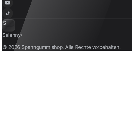
S
Selenny
®
© 2026 Spanngummishop. Alle Rechte vorbehalten.