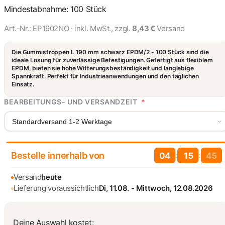
EPDM/4
Mindestabnahme: 100 Stück
1,15 €
Art.-Nr.:
EP1902NO
· inkl. MwSt., zzgl.
8,43 €
Versand
Die Gummistroppen L 190 mm schwarz EPDM/2 - 100 Stück sind die
ideale Lösung für zuverlässige Befestigungen. Gefertigt aus flexiblem
EPDM, bieten sie hohe Witterungsbeständigkeit und langlebige
Spannkraft. Perfekt für Industrieanwendungen und den täglichen
Einsatz.
BEARBEITUNGS- UND VERSANDZEIT
*
Standardversand 1-2 Werktage
Bestelle innerhalb von
:
:
04
15
44
Versand
heute
Lieferung voraussichtlich
Di, 11.08. - Mittwoch, 12.08.2026
Deine Auswahl kostet: