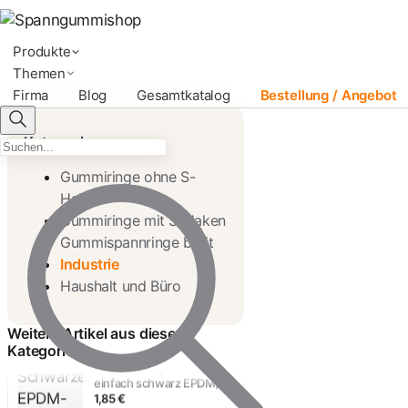
Produkte
Themen
Firma
Blog
Gesamtkatalog
Bestellung / Angebot
Kategorien
Gummiringe ohne S-
Haken
Gummiringe mit S-Haken
Gummispannringe breit
Industrie
Gummistroppen L 285 mm
schwarz EPDM/3 - 100
Haushalt und Büro
Stück
1,29 €
Weitere Artikel aus dieser
Kategorie
Gummistroppen L 280 mm
einfach schwarz EPDM/1 -
100 Stück
1,85 €