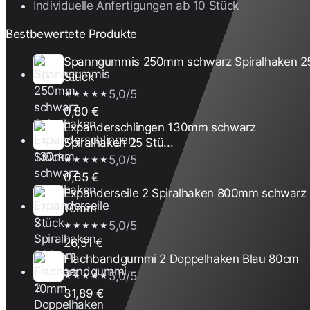
Individuelle Anfertigungen ab 10 Stück
Bestbewertete Produkte
Spanngummis 250mm schwarz Spiralhaken 2
Stück
5,0/5
★★★★★
0,80 €
Expanderschlingen 130mm schwarz
Spiralhaken 25 Stü...
5,0/5
★★★★★
0,65 €
Expanderseile 2 Spiralhaken 800mm schwarz
10mm
5,0/5
★★★★★
26,51 €
Flachbandgummi 2 Doppelhaken Blau 80cm
5,0/5
★★★★★
31,89 €