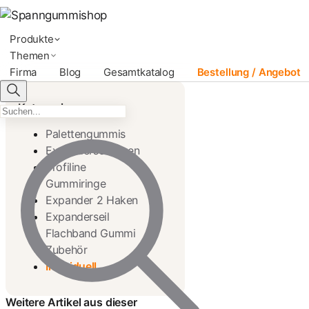
Produkte
Themen
Firma
Blog
Gesamtkatalog
Bestellung / Angebot
Kategorien
Palettengummis
Expanderschlingen
Profiline
Gummiringe
Expander 2 Haken
Expanderseil
Flachband Gummi
Zubehör
Individuell
Segeleinbinder Individuell
von 15cm bis 250cm
1,39 €
ab
Weitere Artikel aus dieser