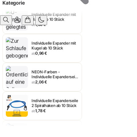
Kategorie
Individuelle Expander mit
Haken ab 10 Stück
1,39 €
ab
Individuelle Expander mit
Kugel ab 10 Stück
0,96 €
ab
NEON-Farben -
Individuelle Expanderseile
2 Spiralhaken ab 10 Stück
2,06 €
ab
Individuelle Expanderseile
2 Spiralhaken ab 10 Stück
1,78 €
ab
Segeleinbinder Individuell
von 15cm bis 250cm
1,39 €
ab