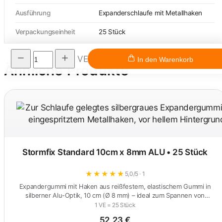
Ausführung
Expanderschlaufe mit Metallhaken
Verpackungseinheit
25 Stück
VE
In den Warenkorb
Ähnliche Produkte
Stormfix Standard 10cm x 8mm ALU • 25 Stück
★
★
★
★
★
5,0/5 · 1
Expandergummi mit Haken aus reißfestem, elastischem Gummi in
silberner Alu-Optik, 10 cm (Ø 8 mm) – ideal zum Spannen von
Planen…
1 VE = 25 Stück
52,23 €