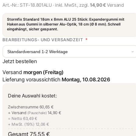
Art.-Nr.:
STF-18.801ALU
· inkl. MwSt., zzgl.
14,90 €
Versand
Stormfix Standard 18cm x 8mm ALU 25 Stück: Expandergummi mit
Haken aus Gummi in silberner Alu-Optik, 18 cm (Ø 8 mm). Schnell
eingehängt, sicher gespannt.
BEARBEITUNGS- UND VERSANDZEIT
*
Standardversand 1-2 Werktage
Jetzt bestellen
Versand
morgen (Freitag)
Lieferung voraussichtlich
Montag, 10.08.2026
Deine Auswahl kostet:
Zwischensumme
60,65 €
+ Versand
14,90 €
(Pauschale)
= Netto
63,49 €
+ MwSt. (19%)
12,06 €
Gesamt
75,55 €