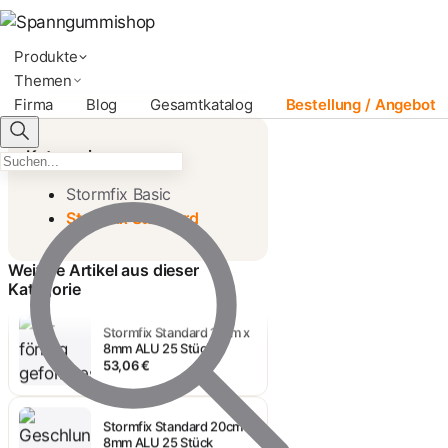
Stormfix Standard 10cm x
8mm ALU • 25 Stück
Produkte
52,23 €
Themen
Firma
Blog
Gesamtkatalog
Bestellung / Angebot
Stormfix Standard 12cm x
8mm ALU • 25 Stück
Kategorien
53,06 €
Stormfix Basic
Stormfix Standard
Stormfix Standard 14cm x
8mm ALU 25 Stück
53,06 €
Weitere Artikel aus dieser
Kategorie
Stormfix Standard 16cm x
8mm ALU 25 Stück
53,06 €
Stormfix Standard 20cm x
8mm ALU 25 Stück
60,65 €