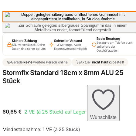
53,06 €
Stormfix Standard 20cm x
8mm ALU 25 Stück
60,65 €
Beste Beratung
Sichere Zahlung
Schneller Versand
Beratung am Telefon auch
SSL-verschlüsselt. Deine
1–3 Werktage. Auch
außerhalb der
Daten sind sicher bei uns.
Expressversand möglich
Geschäftszeiten
Stormfix ALU 22cm Ø
8mm - 25 Stück
62,16 €
Gerade
keine
weitere Person online
Aktuell
nicht häufig
bestellt
Stormfix Standard 18cm x 8mm ALU 25
Stück
60,65
€
2
VE (à 25 Stück) auf Lager
Wunschliste
Mindestabnahme: 1 VE
(à 25 Stück)