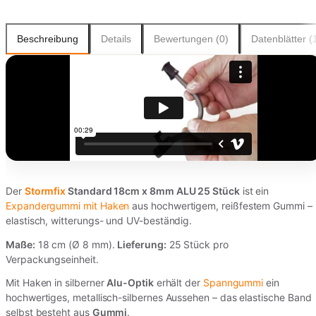
Beschreibung
Details
Bewertungen (0)
Datenblätter (
Der
Stormfix
Standard 18cm x 8mm ALU 25 Stück
ist ein
Expandergummi mit Haken
aus hochwertigem, reißfestem Gummi –
elastisch, witterungs- und UV-beständig.
Maße:
18 cm (Ø 8 mm).
Lieferung:
25 Stück pro
Verpackungseinheit.
Mit Haken in silberner
Alu-Optik
erhält der
Spanngummi
ein
hochwertiges, metallisch-silbernes Aussehen – das elastische Band
selbst besteht aus
Gummi
.