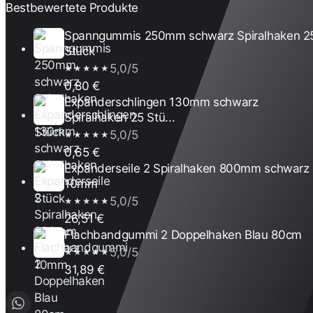
Bestbewertete Produkte
Spanngummis 250mm schwarz Spiralhaken 2
Stück
5,0/5
★★★★★
0,80 €
Expanderschlingen 130mm schwarz
Spiralhaken 25 Stü...
5,0/5
★★★★★
0,65 €
Expanderseile 2 Spiralhaken 800mm schwarz
10mm
5,0/5
★★★★★
26,51 €
Flachbandgummi 2 Doppelhaken Blau 80cm
5,0/5
★★★★★
31,89 €