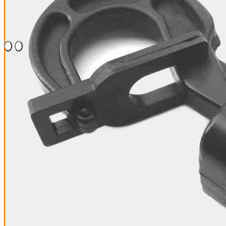
Seilendverschluss für
6mm Expanderseil
1,27 €