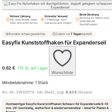
Beste Beratung
Sichere Zahlung
Schneller Versand
Beratung am Telefon auch
SSL-verschlüsselt. Deine
1–3 Werktage. Auch
außerhalb der
Daten sind sicher bei uns.
Expressversand möglich
Geschäftszeiten
1
andere schaut gerade hier
Zuletzt vor
7 Tagen
bestellt
Easyfix Kunststoffhaken für Expanderseil
0,62
€
715
St. auf Lager
Wunschliste
Mindestabnahme: 1 Stück
Art.-Nr.:
SW100179
· inkl. MwSt., zzgl.
8,43 €
Versand
Hochwertiger Easyfix Kunststoffhaken Schwarz für Expanderseile 6–10
mm. UV-beständig, wetterfest & wiederverwendbar – ideal für Planen &
Banner.