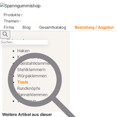
Produkte
Themen
Firma
Blog
Gesamtkatalog
Bestellung / Angebot
Kategorien
Haken
Karabinerhaken
Edelstahlklammern
Stahlklammern
Würgeklemmen
Tools
Rundknöpfe
Expanderhaken für 6mm
Bannerklemmen
Seil | Expanderseil
Werkzeug
0,65 €
ab
Weitere Artikel aus dieser