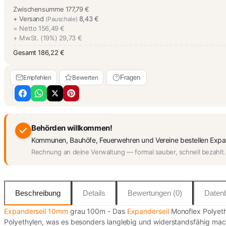
Zwischensumme
177,79 €
+ Versand
8,43 €
(Pauschale)
= Netto
156,49 €
+ MwSt. (19%)
29,73 €
Gesamt
186,22 €
Empfehlen
Bewerten
Fragen
Behörden willkommen!
Kommunen, Bauhöfe, Feuerwehren und Vereine bestellen Expand
Rechnung an deine Verwaltung — formal sauber, schnell bezahlt.
Beschreibung
Details
Bewertungen (0)
Datenb
Expanderseil 10mm
grau 100m - Das
Expanderseil
Monoflex Polyethy
Polyethylen, was es besonders langlebig und widerstandsfähig mac