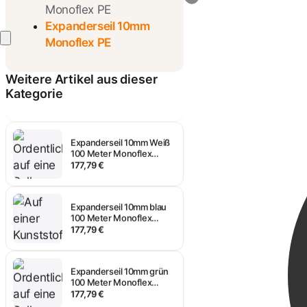
Monoflex PE
Expanderseil 10mm
Monoflex PE
Expanderseil 10mm
schwarz 100 Meter
Weitere Artikel aus dieser
Monoflex Polyethylen
177,79 €
Kategorie
Expanderseil 10mm Weiß
100 Meter Monoflex
Polyethylen
177,79 €
Expanderseil 10mm blau
100 Meter Monoflex
Polyethylen
177,79 €
Expanderseil 10mm grün
100 Meter Monoflex
Polyethylen
177,79 €