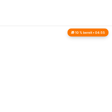
🎁 10 % bereit •
04:54