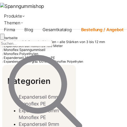
Produkte
Themen
Firma
Blog
Gesamtkatalog
Bestellung / Angebot
Startseite
Expanderseil & Gummiseil kaufen – alle Stärken von 3 bis 12 mm
/
Expanderseil auf Rollen zu 100 Meter
/
Monoflex Spanngummiseil
/
Monoflex Polyethylen
/
Expanderseil 10mm Monoflex PE
/
Expanderseil 10mm grau 100 Meter Monoflex Polyethylen
/
Kategorien
Expanderseil 6mm
Monoflex PE
Expanderseil 8mm
Monoflex PE
Expanderseil 9mm