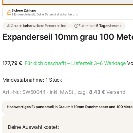
Sichere Zahlung
SSL-verschlüsselt. Deine Daten sind sicher bei uns.
Gerade
keine
weitere Person online
Zuletzt vor
5 Tagen
bestellt
Expanderseil 10mm grau 100 Mete
177,79
€
Für dich beschafft – Lieferzeit 3–6 Werktage
Vo
Mindestabnahme: 1 Stück
Art.-Nr.:
SW50044
· inkl. MwSt., zzgl.
8,43 €
Versand
Hochwertiges Expanderseil in Grau mit 10mm Durchmesser und 100 Metern 
Deine Auswahl kostet: