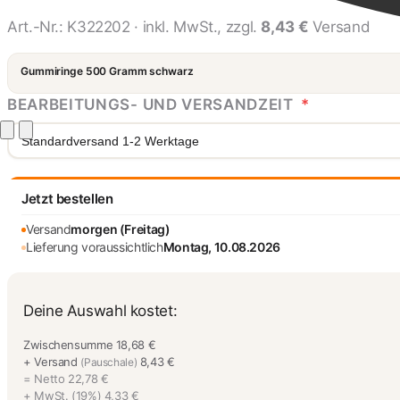
Art.-Nr.:
K322202
· inkl. MwSt., zzgl.
8,43 €
Versand
Gummiringe 500 Gramm schwarz
BEARBEITUNGS- UND VERSANDZEIT
*
Standardversand 1-2 Werktage
Jetzt bestellen
Versand
morgen (Freitag)
Lieferung voraussichtlich
Montag, 10.08.2026
Deine Auswahl kostet:
Zwischensumme
18,68 €
+ Versand
8,43 €
(Pauschale)
= Netto
22,78 €
+ MwSt. (19%)
4,33 €