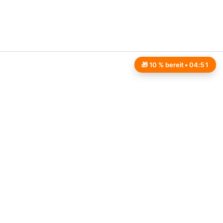
🎁 10 % bereit •
04:50