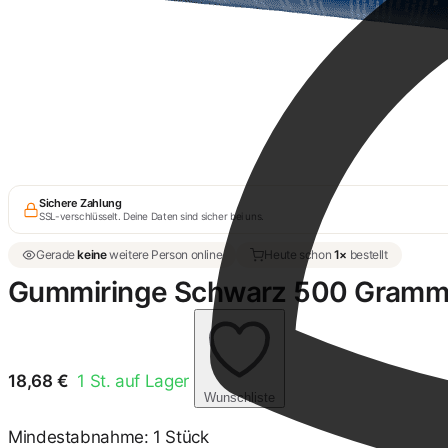
Sichere Zahlung
SSL-verschlüsselt. Deine Daten sind sicher bei uns.
Gerade
keine
weitere Person online
Heute schon
1×
bestellt
Gummiringe Schwarz 500 Gramm
18,68
€
1
St. auf Lager
Wunschliste
Mindestabnahme: 1 Stück