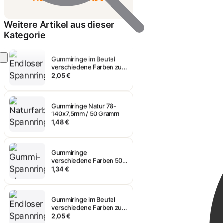
Gummiringe
verschiedene Farben 50
Gramm Beutel
1,34 €
Weitere Artikel aus dieser
Kategorie
Gummiringe im Beutel
verschiedene Farben zu
100 Gramm
2,05 €
Gummiringe Natur 78-
140x7,5mm / 50 Gramm
1,48 €
Gummiringe
verschiedene Farben 50
Gramm Beutel
1,34 €
Gummiringe im Beutel
verschiedene Farben zu
100 Gramm
2,05 €