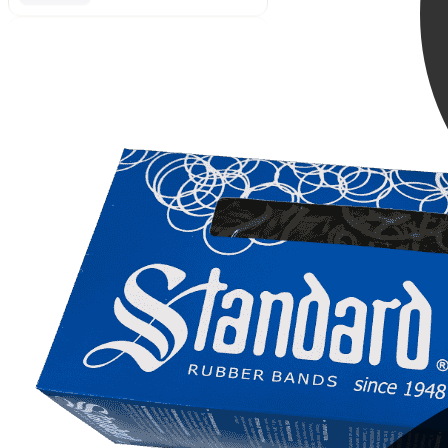
Gummiringe Natur 78-
140x7,5mm / 50 Gramm
1,48 €