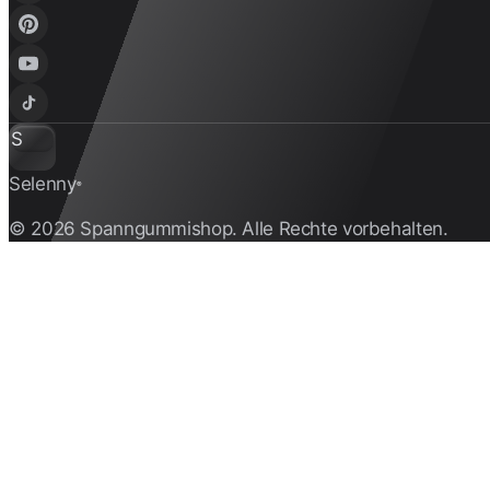
S
Selenny
®
© 2026 Spanngummishop. Alle Rechte vorbehalten.