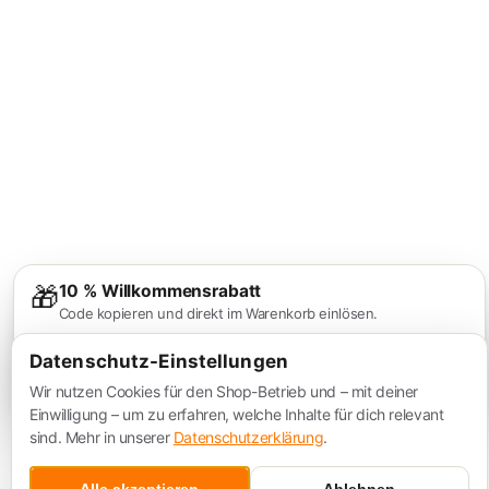
🎁
10 % Willkommensrabatt
Code kopieren und direkt im Warenkorb einlösen.
Wir halten ihn dir
04:53
bereit.
Datenschutz-Einstellungen
Ja, 10 % nutzen
Nein, danke
Wir nutzen Cookies für den Shop-Betrieb und – mit deiner
Einwilligung – um zu erfahren, welche Inhalte für dich relevant
sind. Mehr in unserer
Datenschutzerklärung
.