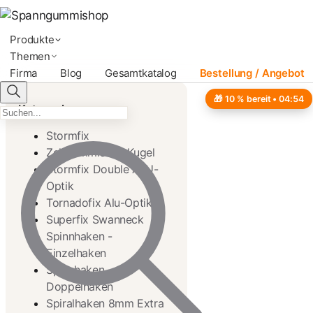
Produkte
Themen
Firma
Blog
Gesamtkatalog
Bestellung / Angebot
🎁 10 % bereit •
04:53
Kategorien
Stormfix
Zeltgummis mit Kugel
Stormfix Double ALU-
Optik
Tornadofix Alu-Optik
Superfix Swanneck
Spinnhaken -
Einzelhaken
Spinnhaken -
Doppelhaken
Spiralhaken 8mm Extra