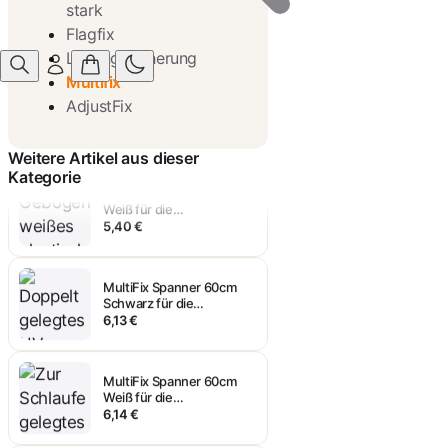
stark
Flagfix
Ladungssicherung
Multifix
MultiFix Spanner 45cm
Schwarz für die
AdjustFix
Transportsicherung
5,40 €
Weitere Artikel aus dieser
Kategorie
MultiFix Spanner 45cm
Weiß für die
Transportsicherung
5,40 €
MultiFix Spanner 60cm
Schwarz für die
Transportsicherung
6,13 €
MultiFix Spanner 60cm
Weiß für die
Transportsicherung
6,14 €