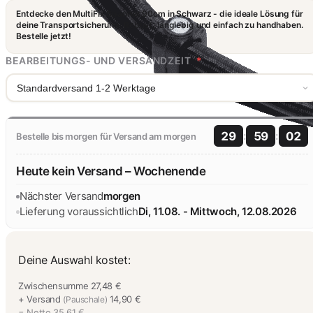
Entdecke den MultiFix Spanner 90cm in Schwarz - die ideale Lösung für
deine Transportsicherung. Robust, langlebig und einfach zu handhaben.
Bestelle jetzt!
BEARBEITUNGS- UND VERSANDZEIT
*
Standardversand 1-2 Werktage
:
:
29
59
02
Bestelle bis morgen für Versand am morgen
Heute kein Versand – Wochenende
Nächster Versand
morgen
Lieferung voraussichtlich
Di, 11.08. - Mittwoch, 12.08.2026
Deine Auswahl kostet:
Zwischensumme
27,48 €
+ Versand
14,90 €
(Pauschale)
= Netto
35,61 €