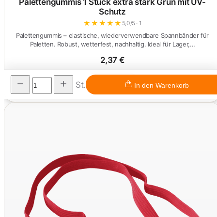
Palettengummis 1 Stück extra stark Grün mit UV-
Schutz
★
★
★
★
★
5,0/5 · 1
Palettengummis – elastische, wiederverwendbare Spannbänder für
Paletten. Robust, wetterfest, nachhaltig. Ideal für Lager,…
2,37 €
Ansehen
St.
In den Warenkorb