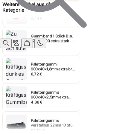
Palettenband 1 Stück Rot -
Weitere Artikel aus dieser
extra stark - UV-Schutz
Kategorie
2,70 €
Gummiband 1 Stück Blau
1200 x 800 extra stark -
UV Schutz
4,39 €
Palettengummi
900x40x1,8mm extra breit
1 Stück
6,72 €
Palettengummis
900x40x2,5mm extra
breit 1 Stück
4,36 €
Palettengummis
verstellbar 22mm 10 Stück
pro VE
84,80 €