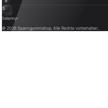
S
Selenny
®
© 2026 Spanngummishop. Alle Rechte vorbehalten.