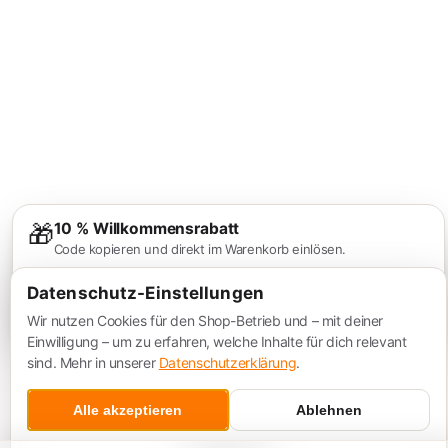
🎁
10 % Willkommensrabatt
Code kopieren und direkt im Warenkorb einlösen.
Wir halten ihn dir
04:53
bereit.
Datenschutz-Einstellungen
Ja, 10 % nutzen
Nein, danke
Wir nutzen Cookies für den Shop-Betrieb und – mit deiner
Einwilligung – um zu erfahren, welche Inhalte für dich relevant
sind. Mehr in unserer
Datenschutzerklärung
.
Alle akzeptieren
Ablehnen