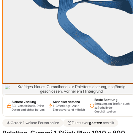
Beste Beratung
Sichere Zahlung
Schneller Versand
Beratung am Telefon auch
SSL-verschlüsselt. Deine
1–3 Werktage. Auch
außerhalb der
Daten sind sicher bei uns.
Expressversand möglich
Geschäftszeiten
Gerade
1
weitere Person online
Zuletzt vor
gestern
bestellt