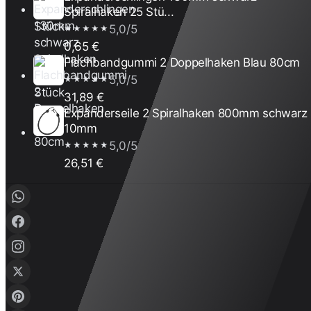
Spiralhaken 25 Stü...
5,0/5
★★★★★
0,65 €
Flachbandgummi 2 Doppelhaken Blau 80cm
5,0/5
★★★★★
31,89 €
Expanderseile 2 Spiralhaken 800mm schwarz
10mm
5,0/5
★★★★★
26,51 €