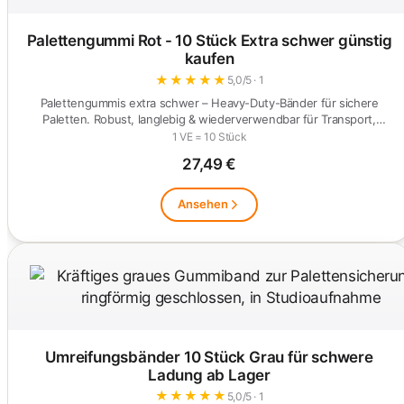
Palettengummi Rot - 10 Stück Extra schwer günstig
kaufen
★
★
★
★
★
5,0/5 · 1
Palettengummis extra schwer – Heavy-Duty-Bänder für sichere
Paletten. Robust, langlebig & wiederverwendbar für Transport,
Lager…
1 VE = 10 Stück
27,49 €
Ansehen
Umreifungsbänder 10 Stück Grau für schwere
Ladung ab Lager
★
★
★
★
★
5,0/5 · 1