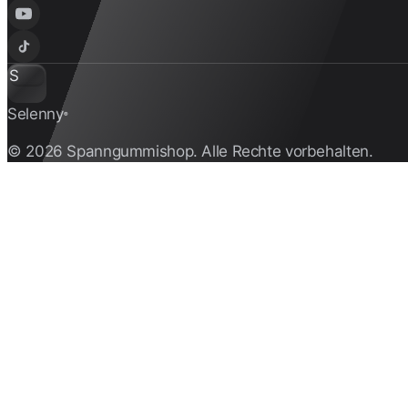
S
Selenny
®
© 2026 Spanngummishop. Alle Rechte vorbehalten.