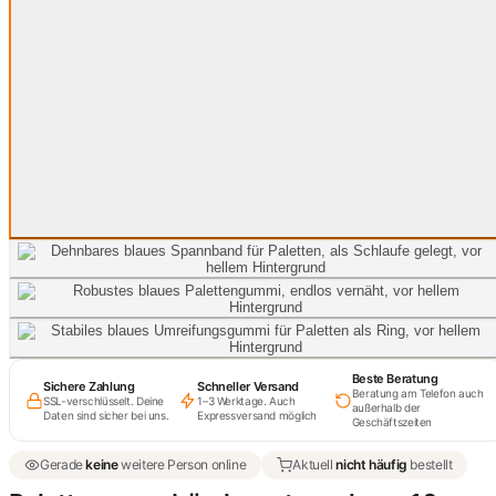
Beste Beratung
Sichere Zahlung
Schneller Versand
Beratung am Telefon auch
SSL-verschlüsselt. Deine
1–3 Werktage. Auch
außerhalb der
Daten sind sicher bei uns.
Expressversand möglich
Geschäftszeiten
Gerade
keine
weitere Person online
Aktuell
nicht häufig
bestellt