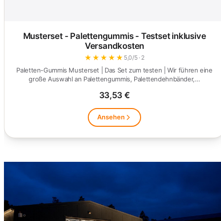
Musterset - Palettengummis - Testset inklusive
Versandkosten
★
★
★
★
★
5,0/5 · 2
Paletten-Gummis Musterset | Das Set zum testen | Wir führen eine
große Auswahl an Palettengummis, Palettendehnbänder,…
33,53 €
Ansehen