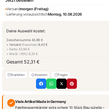
Jetzt bestellen
Versand
morgen (Freitag)
Lieferung voraussichtlich
Montag, 10.08.2026
Deine Auswahl kostet:
Zwischensumme
43,88 €
+ Versand
8,43 €
(Pauschale)
= Netto
43,96 €
+ MwSt. (19%)
8,35 €
Gesamt
52,31 €
Empfehlen
Bewerten
Fragen
Viele Artikel Made in Germany
Palettenspannbänder extra schwer 10 Stück Blau günstig –