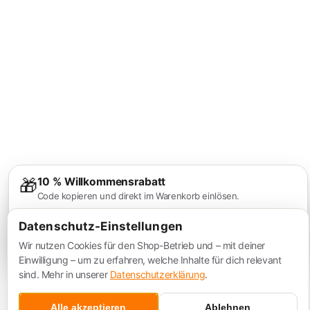
🎁
10 % Willkommensrabatt
Code kopieren und direkt im Warenkorb einlösen.
Wir halten ihn dir
04:52
bereit.
Datenschutz-Einstellungen
Ja, 10 % nutzen
Nein, danke
Wir nutzen Cookies für den Shop-Betrieb und – mit deiner
Einwilligung – um zu erfahren, welche Inhalte für dich relevant
sind. Mehr in unserer
Datenschutzerklärung
.
Alle akzeptieren
Ablehnen