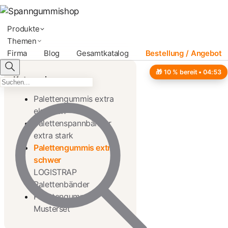
Produkte
Themen
Firma
Blog
Gesamtkatalog
Bestellung / Angebot
🎁 10 % bereit •
04:52
Kategorien
Palettengummis extra
elastisch
Palettenspannbänder
extra stark
Palettengummis extra
schwer
LOGISTRAP
Palettenbänder
Palettengummis
Musterset