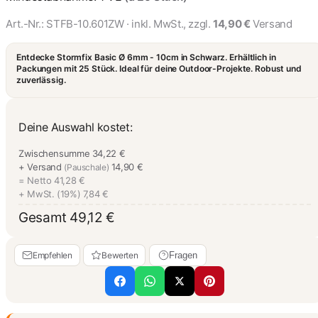
Art.-Nr.:
STFB-10.601ZW
· inkl. MwSt., zzgl.
14,90 €
Versand
Entdecke Stormfix Basic Ø 6mm - 10cm in Schwarz. Erhältlich in
Packungen mit 25 Stück. Ideal für deine Outdoor-Projekte. Robust und
zuverlässig.
Deine Auswahl kostet:
Zwischensumme
34,22 €
+ Versand
14,90 €
(Pauschale)
= Netto
41,28 €
+ MwSt. (19%)
7,84 €
Gesamt
49,12 €
Empfehlen
Bewerten
Fragen