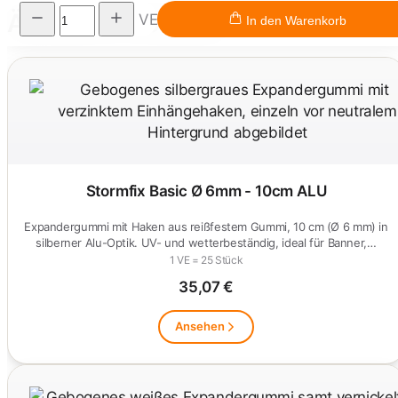
Ähnliche Produkte
VE
In den Warenkorb
Stormfix Basic Ø 6mm - 10cm ALU
Expandergummi mit Haken aus reißfestem Gummi, 10 cm (Ø 6 mm) in
silberner Alu-Optik. UV- und wetterbeständig, ideal für Banner,…
1 VE = 25 Stück
35,07 €
Ansehen