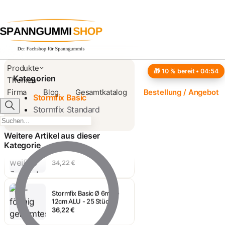
Produkte
🎁 10 % bereit •
04:53
Kategorien
Themen
Stormfix Basic Ø 6mm -
Firma
Blog
Gesamtkatalog
Bestellung / Angebot
Stormfix Basic
10cm ALU
35,07 €
Stormfix Standard
Weitere Artikel aus dieser
Stormfix Basic Ø 6mm -
Kategorie
10cm Weiß - 25 Stück
34,22 €
Stormfix Basic Ø 6mm -
12cm ALU - 25 Stück
36,22 €