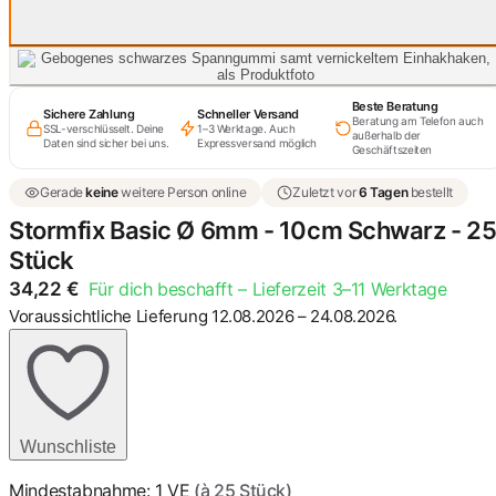
Beste Beratung
Sichere Zahlung
Schneller Versand
Beratung am Telefon auch
SSL-verschlüsselt. Deine
1–3 Werktage. Auch
außerhalb der
Daten sind sicher bei uns.
Expressversand möglich
Geschäftszeiten
Gerade
keine
weitere Person online
Zuletzt vor
6 Tagen
bestellt
Stormfix Basic Ø 6mm - 10cm Schwarz - 2
Stück
34,22
€
Für dich beschafft – Lieferzeit 3–11 Werktage
Voraussichtliche Lieferung 12.08.2026 – 24.08.2026.
Wunschliste
Mindestabnahme: 1 VE
(à 25 Stück)