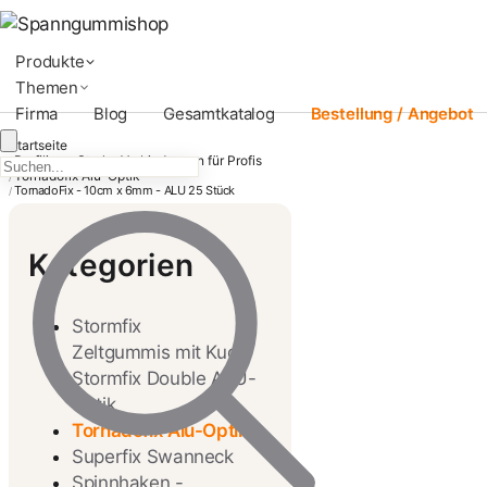
Produkte
Themen
Firma
Blog
Gesamtkatalog
Bestellung / Angebot
Startseite
Profiline - Starke Verbindungen für Profis
/
Tornadofix Alu-Optik
/
TornadoFix - 10cm x 6mm - ALU 25 Stück
/
Kategorien
Stormfix
Zeltgummis mit Kugel
Stormfix Double ALU-
Optik
Tornadofix Alu-Optik
Superfix Swanneck
Spinnhaken -