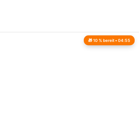
🎁 10 % bereit •
04:54