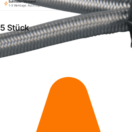
Schneller Versand
1–3 Werktage. Auch Expressversand möglich
5 Stück