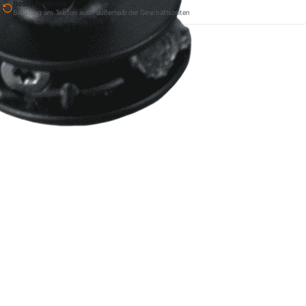
Beste Beratung
Beratung am Telefon auch außerhalb der Geschäftszeiten