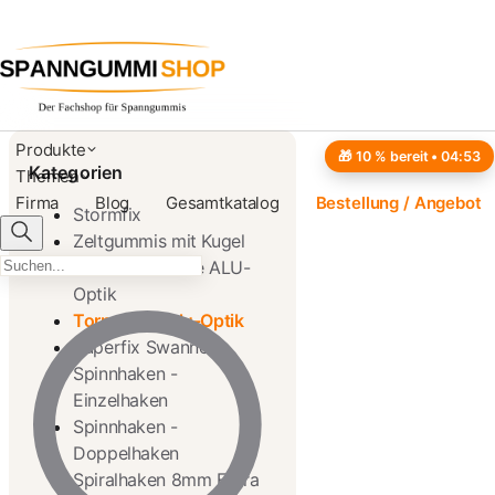
Produkte
🎁 10 % bereit •
04:52
Kategorien
Themen
Firma
Blog
Gesamtkatalog
Bestellung / Angebot
Stormfix
Zeltgummis mit Kugel
Stormfix Double ALU-
Optik
Tornadofix Alu-Optik
Superfix Swanneck
Spinnhaken -
Einzelhaken
Spinnhaken -
Doppelhaken
Spiralhaken 8mm Extra