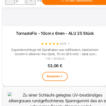
VE
In den Warenkorb
TornadoFix - 10cm x 6mm - ALU 25 Stück
★
★
★
★
★
5,0/5 · 1
Expanderschlinge mit Spiralhaken aus reißfestem, elastischem
Gummi in silberner Alu-Optik, 10 cm (Ø 6 mm) – ideal zum
Befestigen…
1 VE = 25 Stück
53,06 €
Ansehen