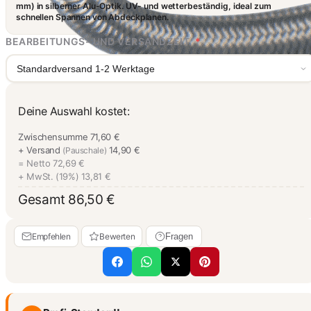
mm) in silberner Alu-Optik. UV- und wetterbeständig, ideal zum
schnellen Spannen von Abdeckplanen.
BEARBEITUNGS- UND VERSANDZEIT
*
Standardversand 1-2 Werktage
Deine Auswahl kostet:
Zwischensumme
71,60 €
+ Versand
14,90 €
(Pauschale)
= Netto
72,69 €
+ MwSt. (19%)
13,81 €
Gesamt
86,50 €
Empfehlen
Bewerten
Fragen