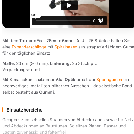
Mit dem
TornadoFix - 26cm x 6mm - ALU - 25 Stück
erhalten Sie
eine
Expanderschlinge
mit
Spiralhaken
aus strapazierfähigem Gum
für den täglichen Einsatz.
Maße:
26 cm (Ø 6 mm).
Lieferung:
25 Stück pro
Verpackungseinheit.
Mit Spiralhaken in silberner
Alu-Optik
erhält der
Spanngummi
ein
hochwertiges, metallisch-silbernes Aussehen – das elastische Band
selbst besteht aus
Gummi
.
Einsatzbereiche
Geeignet zum schnellen Spannen von Abdeckplanen sowie für Net
und Abdeckungen an Bauzäunen. So sitzen Planen, Banner und
Lasten zuverlässig und faltenfrei.