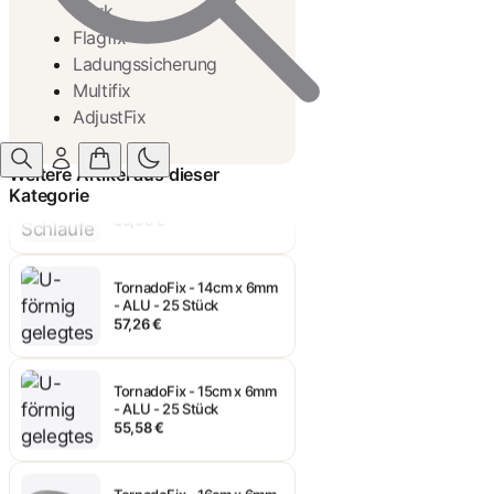
stark
Flagfix
Ladungssicherung
TornadoFix - 10cm x 6mm
- ALU 25 Stück
Multifix
53,06 €
AdjustFix
TornadoFix - 12cm x 6mm
Weitere Artikel aus dieser
- ALU - 25 Stück
Kategorie
53,06 €
TornadoFix - 14cm x 6mm
- ALU - 25 Stück
57,26 €
TornadoFix - 15cm x 6mm
- ALU - 25 Stück
55,58 €
TornadoFix - 16cm x 6mm